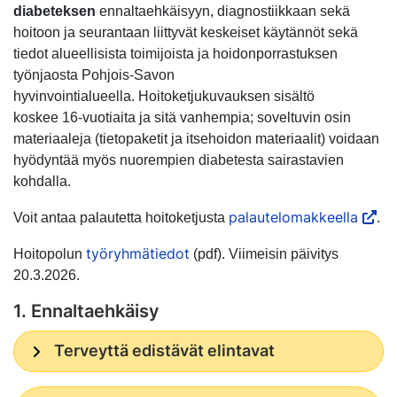
diabeteksen
ennaltaehkäisyyn, diagnostiikkaan sekä
hoitoon ja seurantaan liittyvät keskeiset käytännöt sekä
tiedot alueellisista toimijoista ja hoidonporrastuksen
työnjaosta Pohjois-Savon
hyvinvointialueella. Hoitoketjukuvauksen sisältö
koskee 16-vuotiaita ja sitä vanhempia; soveltuvin osin
materiaaleja (tietopaketit ja itsehoidon materiaalit) voidaan
hyödyntää myös nuorempien diabetesta sairastavien
kohdalla.
palautelomakkeella
Voit antaa palautetta hoitoketjusta
.
työryhmätiedot
Hoitopolun
(pdf). Viimeisin päivitys
20.3.2026.
1. Ennaltaehkäisy
Terveyttä edistävät elintavat