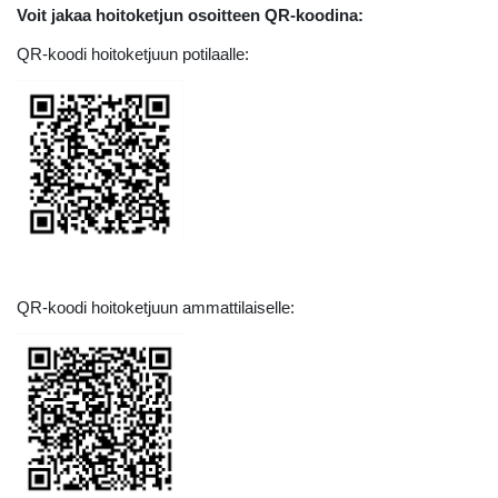
Voit jakaa hoitoketjun osoitteen QR-koodina:
QR-koodi hoitoketjuun potilaalle:
QR-koodi hoitoketjuun ammattilaiselle: