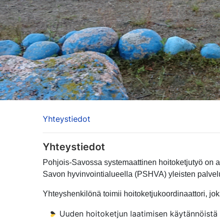
Yhteystiedot
Yhteystiedot
Pohjois-Savossa systemaattinen hoitoketjutyö on al
Savon hyvinvointialueella (PSHVA) yleisten palvelu
Yhteyshenkilönä toimii hoitoketjukoordinaattori, j
Uuden hoitoketjun laatimisen käytännöistä