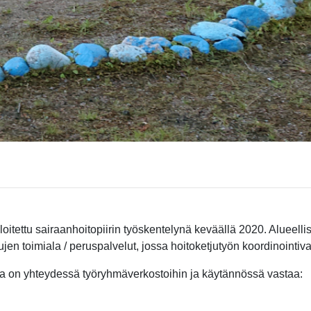
oitettu sairaanhoitopiirin työskentelynä keväällä 2020. Alueelli
jen toimiala / peruspalvelut, jossa hoitoketjutyön koordinointi
oka on yhteydessä työryhmäverkostoihin ja käytännössä vastaa: