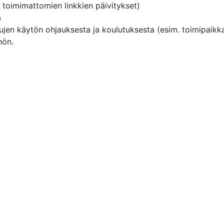
 toimimattomien linkkien päivitykset)
a
en käytön ohjauksesta ja koulutuksesta (esim. toimipaikkak
hön.