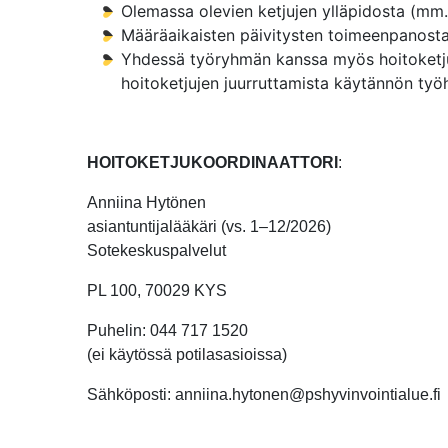
Olemassa olevien ketjujen ylläpidosta (mm.
Määräaikaisten päivitysten toimeenpanost
Yhdessä työryhmän kanssa myös hoitoketjuj
hoitoketjujen juurruttamista käytännön työ
HOITOKETJUKOORDINAATTORI
:
Anniina Hytönen
asiantuntijalääkäri (vs. 1–12/2026)
Sotekeskuspalvelut
PL 100, 70029 KYS
Puhelin: 044 717 1520
(ei käytössä potilasasioissa)
Sähköposti: anniina.hytonen@pshyvinvointialue.fi