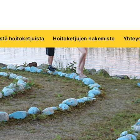
istä hoitoketjuista
Hoitoketjujen hakemisto
Yhteys