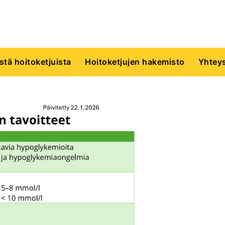
istä hoitoketjuista
Hoitoketjujen hakemisto
Yhteys