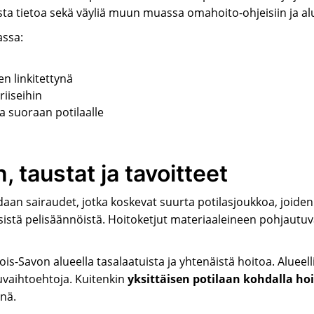
sta tietoa sekä väyliä muun muassa omahoito-ohjeisiin ja alu
assa:
n linkitettynä
riiseihin
a suoraan potilaalle
, taustat ja tavoitteet
idaan sairaudet, jotka koskevat suurta potilasjoukkoa, joide
isistä pelisäännöistä. Hoitoketjut materiaaleineen pohjaut
ois-Savon alueella tasalaatuista ja yhtenäistä hoitoa. Alueell
vaihtoehtoja. Kuitenkin
yksittäisen potilaan kohdalla hoi
önä.