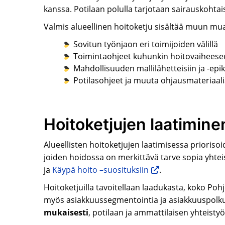
kanssa. Potilaan polulla tarjotaan sairauskohtai
Valmis alueellinen hoitoketju sisältää muun mu
Sovitun työnjaon eri toimijoiden välillä
Toimintaohjeet kuhunkin hoitovaiheesee
Mahdollisuuden mallilähetteisiin ja -epik
Potilasohjeet ja muuta ohjausmateriaali
Hoitoketjujen laatiminen
Alueellisten hoitoketjujen laatimisessa prioriso
joiden hoidossa on merkittävä tarve sopia yhte
ja
Käypä hoito –suosituksiin
.
Hoitoketjuilla tavoitellaan laadukasta, koko Pohj
myös asiakkuussegmentointia ja asiakkuuspolku
mukaisesti
, potilaan ja ammattilaisen yhteisty