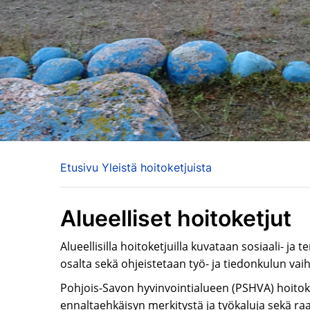
Etusivu
Yleistä hoitoketjuista
Alueelliset hoitoketjut
Alueellisilla
hoitoketjuilla kuvataan sosiaali- ja
osalta sekä ohjeistetaan työ- ja tiedonkulun vaih
Pohjois-Savon hyvinvointialueen (PSHVA) hoitok
ennaltaehkäisyn merkitystä ja työkaluja sekä ra