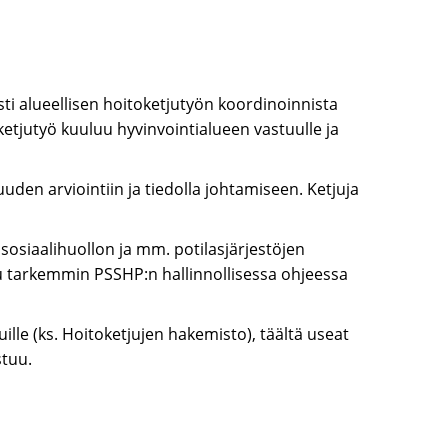
sti alueellisen hoitoketjutyön koordinoinnista
tjutyö kuuluu hyvinvointialueen vastuulle ja
den arviointiin ja tiedolla johtamiseen. Ketjuja
osiaalihuollon ja mm. potilasjärjestöjen
u tarkemmin PSSHP:n hallinnollisessa ohjeessa
ille (ks. Hoitoketjujen hakemisto), täältä useat
stuu.