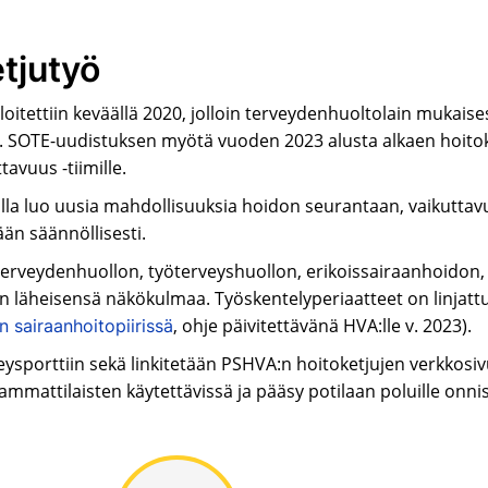
tjutyö
itettiin keväällä 2020, jolloin terveydenhuoltolain mukaise
 SOTE-uudistuksen myötä vuoden 2023 alusta alkaen hoitoke
tavuus -tiimille.
lla luo uusia mahdollisuuksia hoidon seurantaan, vaikuttavuu
ään säännöllisesti.
erveydenhuollon, työterveyshuollon, erikoissairaanhoidon, s
 läheisensä näkökulmaa. Työskentelyperiaatteet on linjatt
, ohje päivitettävänä HVA:lle v. 2023).
 sairaanhoitopiirissä
ysporttiin sekä linkitetään PSHVA:n hoitoketjujen verkkosivu
mmattilaisten käytettävissä ja pääsy potilaan poluille onni