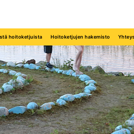
istä hoitoketjuista
Hoitoketjujen hakemisto
Yhteys