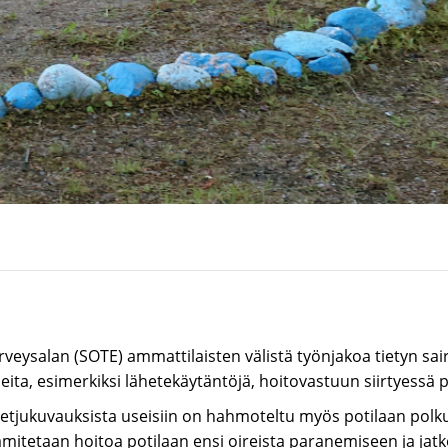
 terveysalan (SOTE) ammattilaisten välistä työnjakoa tietyn s
eita, esimerkiksi lähetekäytäntöjä, hoitovastuun siirtyessä p
etjukuvauksista useisiin on hahmoteltu myös potilaan polku
amitetaan hoitoa potilaan ensi oireista paranemiseen ja ja