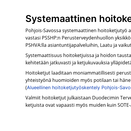
Systemaattinen hoitoke
Pohjois-Savossa systemaattinen hoitoketjutyö alo
vastasi PSSHP:n Perusterveydenhuollon yksikkö.
PSHVA:lla asiantuntijapalveluihin, Laatu ja vaikut
Systemaattisuus hoitoketjuissa ja hoidon tausta
kehitetään jatkuvasti ja ketjukuvauksia ylläpidet
Hoitoketjut laaditaan moniammatillisesti perust
yhteistyönä huomioiden myös potilaan tai hänen
(
Alueellinen hoitoketjutyöskentely Pohjois-Savon
Valmiit hoitoketjut julkaistaan Duodecimin Terve
ketjuista ovat vapaasti myös muiden kuin SOTE-a