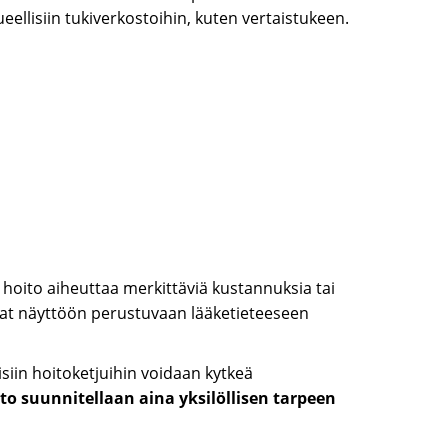
eellisiin tukiverkostoihin, kuten vertaistukeen.
n hoito aiheuttaa merkittäviä kustannuksia tai
uvat näyttöön perustuvaan lääketieteeseen
isiin hoitoketjuihin voidaan kytkeä
to suunnitellaan aina yksilöllisen tarpeen