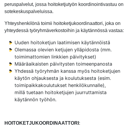
peruspalvelut, jossa hoitoketjutyön koordinointivastuu on
sotekeskuspalveluissa.
Yhteyshenkilönä toimii hoitoketjukoordinaattori, joka on
yhteydessä työryhmäverkostoihin ja käytännössä vastaa:
Uuden hoitoketjun laatimisen käytännöistä
Olemassa olevien ketjujen ylläpidosta (mm.
toimimattomien linkkien päivitykset)
Määräaikaisten päivitysten toimeenpanosta
Yhdessä työryhmän kanssa myös hoitoketjujen
käytön ohjauksesta ja koulutuksesta (esim.
toimipaikkakoulutukset henkilökunnalle),
millä tuetaan hoitoketjujen juurruttamista
käytännön työhön.
HOITOKETJUKOORDINAATTORI
: