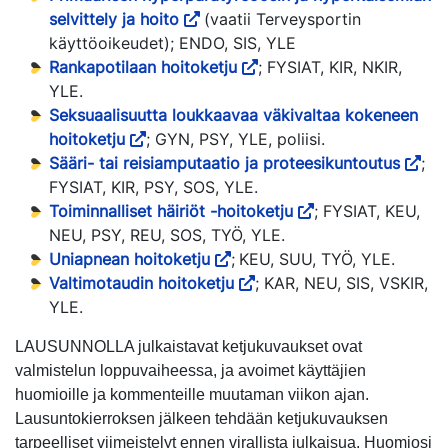
selvittely ja hoito
(vaatii Terveysportin
käyttöoikeudet); ENDO, SIS, YLE
Rankapotilaan hoitoketju
; FYSIAT, KIR, NKIR,
YLE.
Seksuaalisuutta loukkaavaa väkivaltaa kokeneen
hoitoketju
; GYN, PSY, YLE, poliisi.
Sääri- tai reisiamputaatio ja proteesikuntoutus
;
FYSIAT, KIR, PSY, SOS, YLE.
Toiminnalliset häiriöt -hoitoketju
; FYSIAT, KEU,
NEU, PSY, REU, SOS, TYÖ, YLE.
Uniapnean hoitoketju
;
KEU, SUU, TYÖ, YLE.
Valtimotaudin hoitoketju
; KAR, NEU, SIS, VSKIR,
YLE.
LAUSUNNOLLA julkaistavat ketjukuvaukset ovat
valmistelun loppuvaiheessa, ja avoimet käyttäjien
huomioille ja kommenteille muutaman viikon ajan.
Lausuntokierroksen jälkeen tehdään ketjukuvauksen
tarpeelliset viimeistelyt ennen virallista julkaisua. Huomiosi