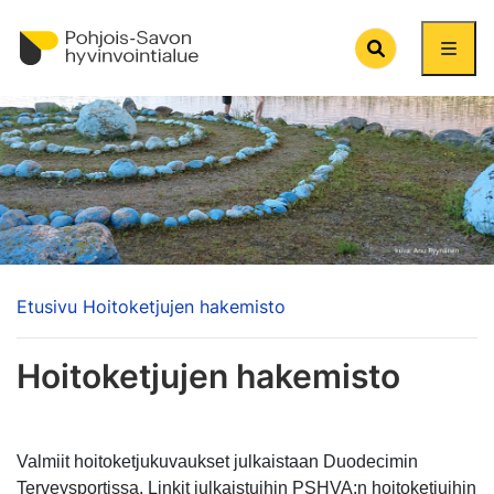
Search
Etusivu
Hoitoketjujen hakemisto
Hoitoketjujen hakemisto
Valmiit hoitoketjukuvaukset julkaistaan Duodecimin
Terveysportissa. Linkit julkaistuihin PSHVA:n hoitoketjuihin