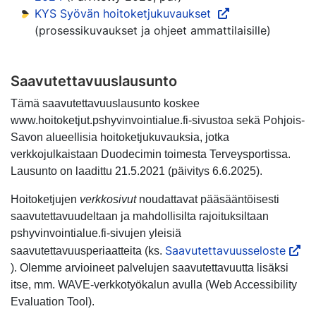
KYS Syövän hoitoketjukuvaukset
(prosessikuvaukset ja ohjeet ammattilaisille)
Saavutettavuuslausunto
Tämä saavutettavuuslausunto koskee
www.hoitoketjut.pshyvinvointialue.fi-sivustoa sekä Pohjois-
Savon alueellisia hoitoketjukuvauksia, jotka
verkkojulkaistaan Duodecimin toimesta Terveysportissa.
Lausunto on laadittu 21.5.2021 (päivitys 6.6.2025).
Hoitoketjujen
verkkosivut
noudattavat pääsääntöisesti
saavutettavuudeltaan ja mahdollisilta rajoituksiltaan
pshyvinvointialue.fi-sivujen yleisiä
Saavutettavuusseloste
saavutettavuusperiaatteita (ks.
). Olemme arvioineet palvelujen saavutettavuutta lisäksi
itse, mm. WAVE-verkkotyökalun avulla (Web Accessibility
Evaluation Tool).