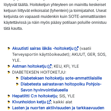
löytyvät täältä. Hoitoketjun yhteyteen on mainittu keskeiset
ketjuun liittyvät erikoisalat (lyhentein) ja toimijatahot. Useat
ketjuista on vapaasti muidenkin kuin SOTE-ammattilaisten
käytettävissä ja näin myös pääsy potilaan poluille onnistuu
tätä kautta.
Akuutisti sairas iäkäs -hoitoketju
(vaatii
Terveysportin käyttöoikeudet); AKUUT, GER, SOS,
YLE.
Astman hoitoketju
; KEU, KFI, YLE
DIABETEKSEN HOITOKETJU:
Diabeteksen hoitoketju sote-ammattilaisille
Diabetesta sairastavan hoitopolku Pohjois-
Savon hyvinvointialueella
Hepatiitti C:n hoitoketju
; SIS, YLE
Kivunhoidon ketju
; kaikki alat
Lasten ja nuorten aktiivisuuden ja tarkkaavuuden