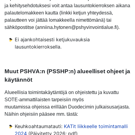
ja kehitysehdotuksesi voit antaa lausuntokierroksen aikana
palautelomakkeen kautta (linkki ketjun yhteydessä,
palautteen voi jättää lomakkeella nimettömänä) tai
sähköpostitse (anniina.hytonen@pshyvinvointialue.fi).
Ei ajankohtaisesti ketjukuvauksia
lausuntokierroksella.
Muut PSHVA:n (PSSHP:n) alueelliset ohjeet ja
käytännöt
Alueellisia toimintakäytäntöjä on ohjeistettu ja kuvattu
SOTE-ammattilaisten tarpeisiin myös
muutamissa ohjeissa erillään Duodecimin julkaisusarjasta.
Näihin ohjeisiin pääsee mm. tästä:
Keuhkoahtaumatauti:
KATit liikkeelle toimintamalli
2024
(Päivitetty 2026; pdf)