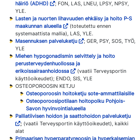
häiriö (ADHD)
; FON, LAS, LNEU, LPSY, NPSY,
YLE.
Lasten ja nuorten lihavuuden ehkäisy ja hoito P-S
maakunnan alueella
(toteutettu ennen
systemaattista mallia), LAS, YLE.
Masennuksen palveluketju
; GER, PSY, SOS, TYÖ,
YLE
Miehen hypogonadismin selvittely ja hoito
perusterveydenhuollossa ja
erikoissairaanhoidossa
(vaatii Terveysportin
käyttöoikeudet); ENDO, SIS, YLE
OSTEOPOROOSIN KETJU
Osteoporoosin hoitoketju sote-ammattilaisille
Osteoporoosipotilaan hoitopolku Pohjois-
Savon hyvinvointialueella
Palliatiivisen hoidon ja saattohoidon palveluketju
;
(vaatii Terveysportin käyttöoikeudet), kaikki
alat
Primaarisen hyperparatyreoosin ja hyperkalsemian