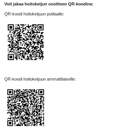
Voit jakaa hoitoketjun osoitteen QR-koodina:
QR-koodi hoitoketjuun potilaalle:
QR-koodi hoitoketjuun ammattilaiselle: