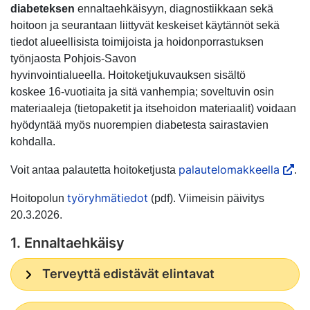
diabeteksen
ennaltaehkäisyyn, diagnostiikkaan sekä
hoitoon ja seurantaan liittyvät keskeiset käytännöt sekä
tiedot alueellisista toimijoista ja hoidonporrastuksen
työnjaosta Pohjois-Savon
hyvinvointialueella. Hoitoketjukuvauksen sisältö
koskee 16-vuotiaita ja sitä vanhempia; soveltuvin osin
materiaaleja (tietopaketit ja itsehoidon materiaalit) voidaan
hyödyntää myös nuorempien diabetesta sairastavien
kohdalla.
palautelomakkeella
Voit antaa palautetta hoitoketjusta
.
työryhmätiedot
Hoitopolun
(pdf). Viimeisin päivitys
20.3.2026.
1. Ennaltaehkäisy
Terveyttä edistävät elintavat