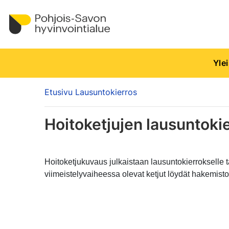
Yle
Etusivu
Lausuntokierros
Hoitoketjujen lausuntoki
Hoitoketjukuvaus julkaistaan lausuntokierrokselle tä
viimeistelyvaiheessa olevat ketjut löydät hakemisto