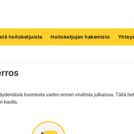
istä hoitoketjuista
Hoitoketjujen hakemisto
Yhteys
erros
ydentäviä huomioita varten ennen virallista julkaisua. Tällä hetk
n kautta.