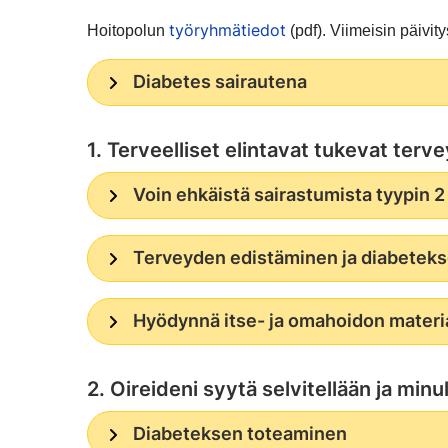
työryhmätiedot
Hoitopolun
(pdf). Viimeisin päivit
Diabetes sairautena
1. Terveelliset elintavat tukevat terv
Voin ehkäistä sairastumista tyypin 
Terveyden edistäminen ja diabeteks
Hyödynnä itse- ja omahoidon materia
2. Oireideni syytä selvitellään ja min
Diabeteksen toteaminen