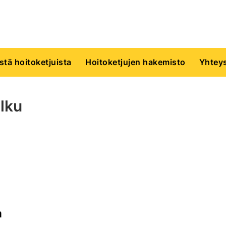
istä hoitoketjuista
Hoitoketjujen hakemisto
Yhteys
lku