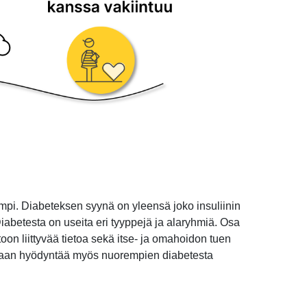
ampi. Diabeteksen syynä on yleensä joko insuliinin
 Diabetesta on useita eri tyyppejä ja alaryhmiä. Osa
on liittyvää tietoa sekä itse- ja omahoidon tuen
oidaan hyödyntää myös nuorempien diabetesta