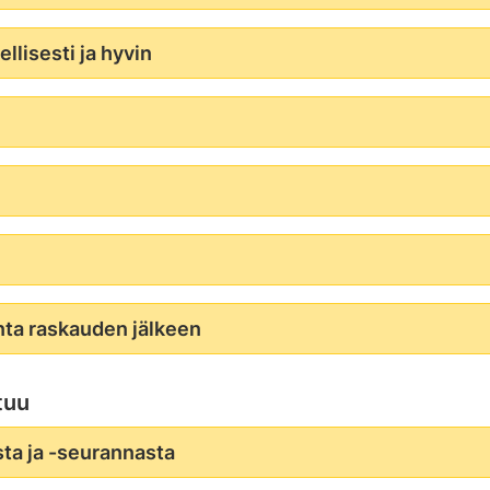
llisesti ja hyvin
nta raskauden jälkeen
tuu
ta ja -seurannasta