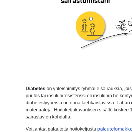
Diabetes
on yhteisnimitys ryhmälle sairauksia, jo
puutos tai insuliiniresistenssi eli insuliinin heike
diabetestyypeistä on ennaltaehkäistävissä. Tähän o
materiaaleja. Hoitoketjukuvauksen sisältö koskee 
sairastavien kohdalla.
palautelomakke
Voit antaa palautetta hoitoketjusta