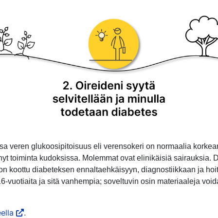
issa veren glukoosipitoisuus eli verensokeri on normaalia korke
ntynyt toiminta kudoksissa. Molemmat ovat elinikäisiä sairauksia.
n koottu diabeteksen ennaltaehkäisyyn, diagnostiikkaan ja hoito
16-vuotiaita ja sitä vanhempia; soveltuvin osin materiaaleja v
ella
.