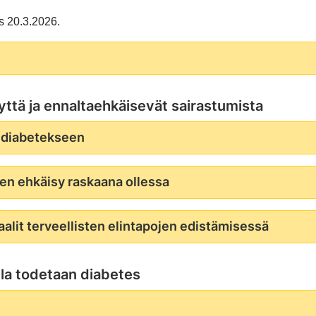
ys 20.3.2026.
eyttä ja ennaltaehkäisevät sairastumista
2 diabetekseen
en ehkäisy raskaana ollessa
alit terveellisten elintapojen edistämisessä
ulla todetaan diabetes