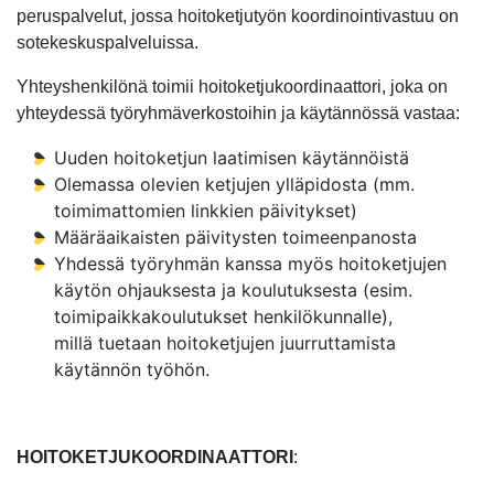
peruspalvelut, jossa hoitoketjutyön koordinointivastuu on
sotekeskuspalveluissa.
Yhteyshenkilönä toimii hoitoketjukoordinaattori, joka on
yhteydessä työryhmäverkostoihin ja käytännössä vastaa:
Uuden hoitoketjun laatimisen käytännöistä
Olemassa olevien ketjujen ylläpidosta (mm.
toimimattomien linkkien päivitykset)
Määräaikaisten päivitysten toimeenpanosta
Yhdessä työryhmän kanssa myös hoitoketjujen
käytön ohjauksesta ja koulutuksesta (esim.
toimipaikkakoulutukset henkilökunnalle),
millä tuetaan hoitoketjujen juurruttamista
käytännön työhön.
HOITOKETJUKOORDINAATTORI
: