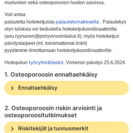
murtumien sekä osteoporoosin hoidon asioissa.
Voit antaa
palautelomakkeella
palautetta hoitoketjuista
. Palautekys
elyn tuloksia voi tiedustella hoitoketjukoordinaattorilta
(anu.ryynanen@pshyvinvointialue.fi), myös hoitoketjun
päivitystarpeet (ml. toimimattomat linkit)
pyydämme ilmoittamaan hoitoketjukoordinaattorille.
työryhmätiedot
Hoitopolun
. Viimeisin päivitys 25.6.2024.
1. Osteoporoosin ennaltaehkäisy
Ennaltaehkäisy
2. Osteoporoosin riskin arviointi ja
osteoporoositutkimukset
Riskitekijät ja tunnusmerkit