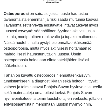
Osteoporoosi
on sairaus, jossa luusto haurastuu
tavanomaista enemmän ja riski saada murtumia kasvaa.
Tavanomaiset terveyttä edistävät elintavat tukevat myös
luustosi terveyttä: säännöllinen fyysinen aktiivisuus ja
liikunta, monipuolinen ruokavalio ja tupakoimattomuus.
Näistä huolehtimalla pystyt itse ennaltaehkäisemään
osteoporoosia, mutta myös aktiivisesti hoitamaan jo
mahdollisesti haurastunuttakin luustoa. Usein
osteoporoosia hoidetaan elintapatekijöiden lisäksi
lääkehoidoin.
Tähän on kuvattu osteoporoosin ennaltaehkäisyyn,
tunnistamiseen ja diagnostiikkaan sekä hoitoon liittyvät
vaiheet ja toimintatavat Pohjois-Savon hyvinvointialueella
sekä materiaaleja omahoitosi tueksi. Pohjois-Savon
hyvinvointialueella toimii luustohoitajien verkosto, jolla on
erityisosaamista nimenomaan luuston hyvinvoinnin,