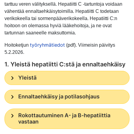
tarttuu veren välityksellä. Hepatiitti C -tartuntoja voidaan
vähentää ennaltaehkäisytoimilla. Hepatiitti C todetaan
verikokeella tai sormenpääverikokeella. Hepatiitti C:n
hoitoon on olemassa hyviä lääkehoitoja, ja ne ovat
tartunnan saaneelle maksuttomia.
työryhmätiedot
Hoitoketjun
(pdf). Viimeisin päivitys
5.2.2026.
1. Yleistä hepatiitti C:stä ja ennaltaehkäisy
Yleistä
Ennaltaehkäisy ja potilasohjaus
Rokottautuminen A- ja B-hepatiittia
vastaan