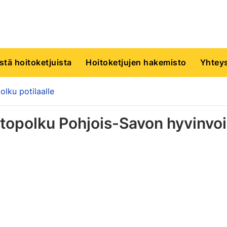
istä hoitoketjuista
Hoitoketjujen hakemisto
Yhteys
lku potilaalle
topolku Pohjois-Savon hyvinvoi