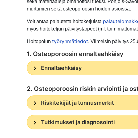
sekä materiaaleja omahoitosi tueksi. Pohjois-Savon
murtumien sekä osteoporoosin hoidon asioissa.
palautelomakk
Voit antaa palautetta hoitoketjuista
myös hoitoketjun päivitystarpeet (ml. toimimattomat
työryhmätiedot
Hoitopolun
. Viimeisin päivitys 25
1. Osteoporoosin ennaltaehkäisy
Ennaltaehkäisy
2. Osteoporoosin riskin arviointi ja 
Riskitekijät ja tunnusmerkit
Tutkimukset ja diagnosointi