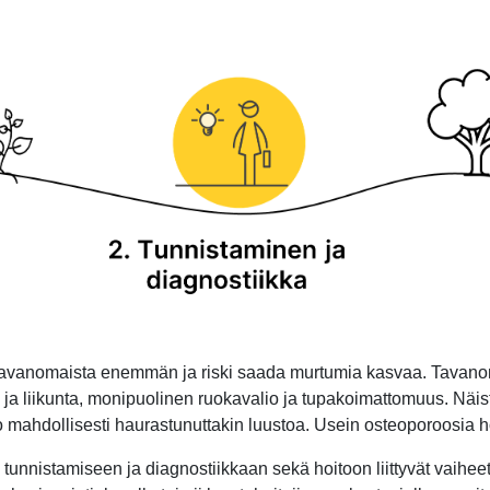
 tavanomaista enemmän ja riski saada murtumia kasvaa. Tavanoma
us ja liikunta, monipuolinen ruokavalio ja tupakoimattomuus. Nä
o mahdollisesti haurastunuttakin luustoa. Usein osteoporoosia ho
unnistamiseen ja diagnostiikkaan sekä hoitoon liittyvät vaiheet