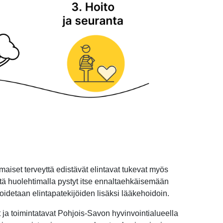
iset terveyttä edistävät elintavat tukevat myös
istä huolehtimalla pystyt itse ennaltaehkäisemään
idetaan elintapatekijöiden lisäksi lääkehoidoin.
 ja toimintatavat Pohjois-Savon hyvinvointialueella