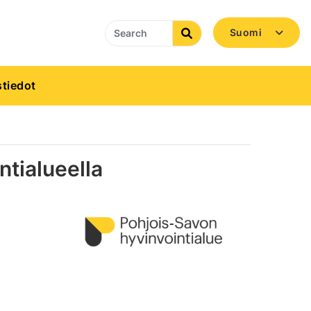
Suomi
Search
tiedot
ntialueella