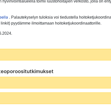
 hyvinvointialueella toimii luustohoitajien verkosto, jolla on e
eella
. Palautekyselyn tuloksia voi tiedustella hoitoketjukoordin
 linkit) pyydämme ilmoittamaan hoitoketjukoordinaattorille.
.6.2024.
osteoporoositutkimukset