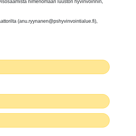
rityisosaamista nimenomaan luuston hyvinvoinnin,
aattorilta (anu.ryynanen@pshyvinvointialue.fi),