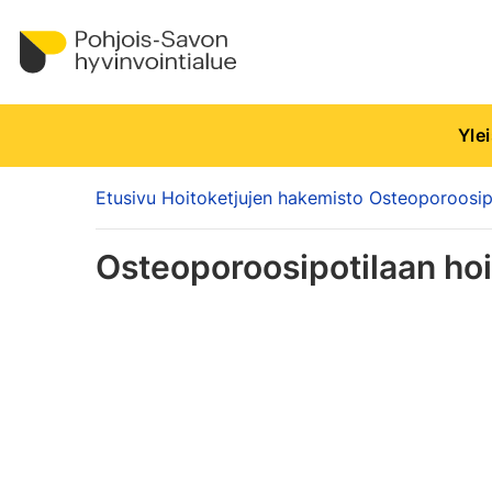
Yle
Etusivu
Hoitoketjujen hakemisto
Osteoporoosipo
Osteoporoosipotilaan
hoi