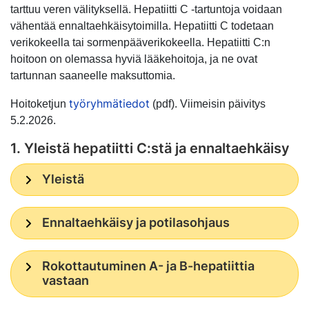
tarttuu veren välityksellä. Hepatiitti C -tartuntoja voidaan
vähentää ennaltaehkäisytoimilla. Hepatiitti C todetaan
verikokeella tai sormenpääverikokeella. Hepatiitti C:n
hoitoon on olemassa hyviä lääkehoitoja, ja ne ovat
tartunnan saaneelle maksuttomia.
työryhmätiedot
Hoitoketjun
(pdf). Viimeisin päivitys
5.2.2026.
1. Yleistä hepatiitti C:stä ja ennaltaehkäisy
Yleistä
Ennaltaehkäisy ja potilasohjaus
Rokottautuminen A- ja B-hepatiittia
vastaan