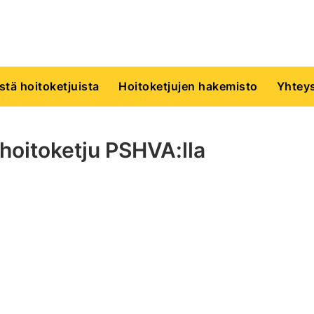
istä hoitoketjuista
Hoitoketjujen hakemisto
Yhteys
n hoitoketju PSHVA:lla