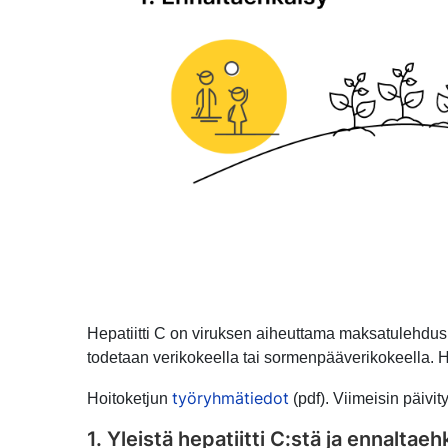
Hepatiitti C on viruksen aiheuttama maksatulehdus, j
todetaan verikokeella tai sormenpääverikokeella. H
työryhmätiedot
Hoitoketjun
(pdf). Viimeisin päivit
1. Yleistä hepatiitti C:stä ja ennaltaeh