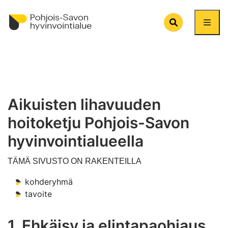
Search
Aikuisten lihavuuden
hoitoketju Pohjois-Savon
hyvinvointialueella
TÄMÄ SIVUSTO ON RAKENTEILLA
kohderyhmä
tavoite
1. Ehkäisy ja elintapaohjaus