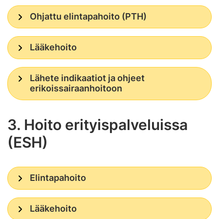
Ohjattu elintapahoito (PTH)
Lääkehoito
Lähete indikaatiot ja ohjeet
erikoissairaanhoitoon
3. Hoito erityispalveluissa
(ESH)
Elintapahoito
Lääkehoito