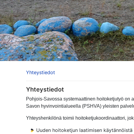
Yhteystiedot
Yhteystiedot
Pohjois-Savossa systemaattinen hoitoketjutyö on al
Savon hyvinvointialueella (PSHVA) yleisten palvelu
Yhteyshenkilönä toimii hoitoketjukoordinaattori, j
Uuden hoitoketjun laatimisen käytännöistä