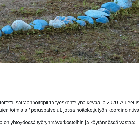
oitettu sairaanhoitopiirin työskentelynä keväällä 2020. Alueelli
jen toimiala / peruspalvelut, jossa hoitoketjutyön koordinointi
oka on yhteydessä työryhmäverkostoihin ja käytännössä vastaa: