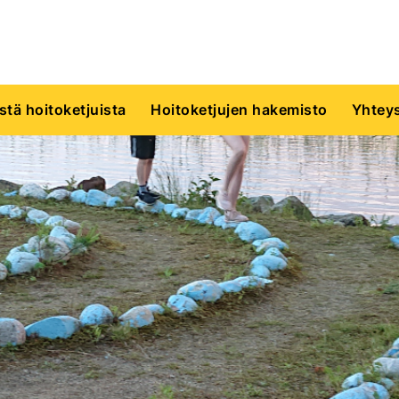
istä hoitoketjuista
Hoitoketjujen hakemisto
Yhteys