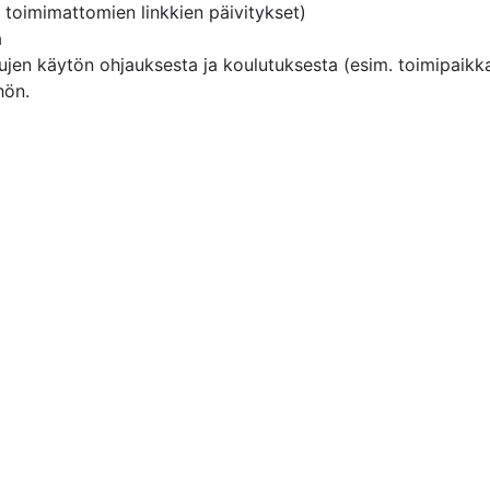
 toimimattomien linkkien päivitykset)
a
en käytön ohjauksesta ja koulutuksesta (esim. toimipaikkak
hön.