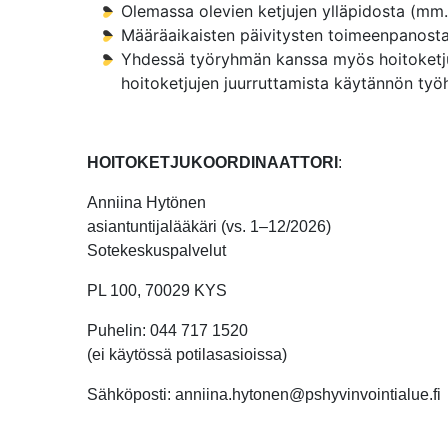
Olemassa olevien ketjujen ylläpidosta (mm.
Määräaikaisten päivitysten toimeenpanost
Yhdessä työryhmän kanssa myös hoitoketjuj
hoitoketjujen juurruttamista käytännön työ
HOITOKETJUKOORDINAATTORI
:
Anniina Hytönen
asiantuntijalääkäri (vs. 1–12/2026)
Sotekeskuspalvelut
PL 100, 70029 KYS
Puhelin: 044 717 1520
(ei käytössä potilasasioissa)
Sähköposti: anniina.hytonen@pshyvinvointialue.fi