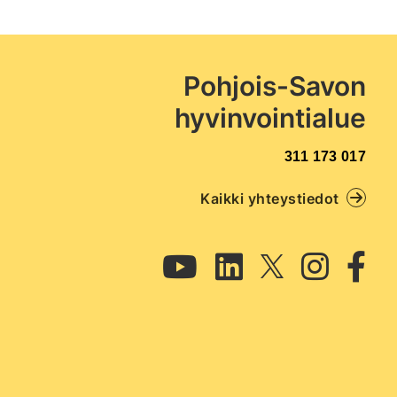
Pohjois-Savon
hyvinvointialue
017 173 311
Kaikki yhteystiedot
Twitter
Youtube
Linkedin
Instagram
Facebook