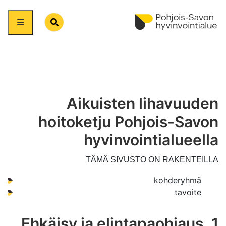
Search
Aikuisten lihavuuden
hoitoketju Pohjois-Savon
hyvinvointialueella
TÄMÄ SIVUSTO ON RAKENTEILLA
kohderyhmä
tavoite
1. Ehkäisy ja elintapaohjaus