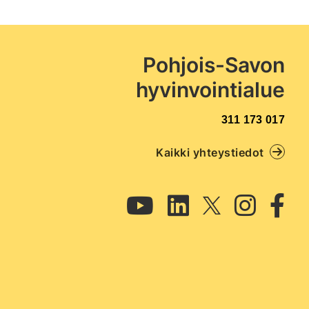
Pohjois-Savon
hyvinvointialue
017 173 311
Kaikki yhteystiedot
Twitter
Youtube
Linkedin
Instagram
Facebook